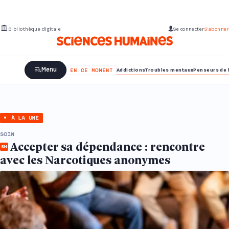
Aller
au
contenu
Bibliothèque digitale
Se connecter
S’abonner
principal
Menu
Addictions
Troubles mentaux
Penseurs de 
EN CE MOMENT
À LA UNE
SOIN
Accepter sa dépendance : rencontre
avec les Narcotiques anonymes